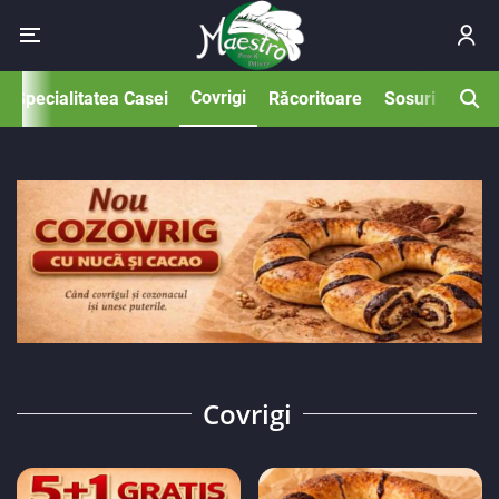
Covrigi
Specialitatea Casei
Răcoritoare
Sosuri
Covrigi