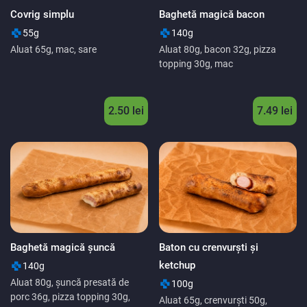
Covrig simplu
Baghetă magică bacon
55g
140g
Aluat 65g, mac, sare
Aluat 80g, bacon 32g, pizza
topping 30g, mac
2.50 lei
7.49 lei
Baghetă magică şuncă
Baton cu crenvurşti şi
ketchup
140g
Aluat 80g, şuncă presată de
100g
porc 36g, pizza topping 30g,
Aluat 65g, crenvurști 50g,