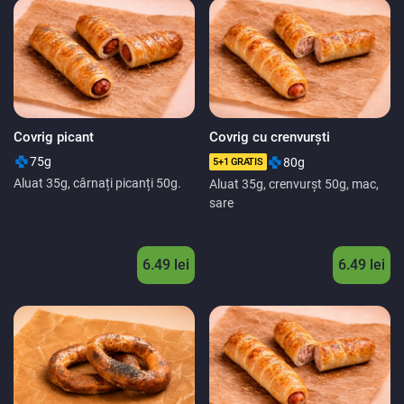
Covrig picant
Covrig cu crenvurști
75g
80g
5+1 GRATIS
Aluat 35g, cârnați picanți 50g.
Aluat 35g, crenvurșt 50g, mac,
sare
6.49 lei
6.49 lei