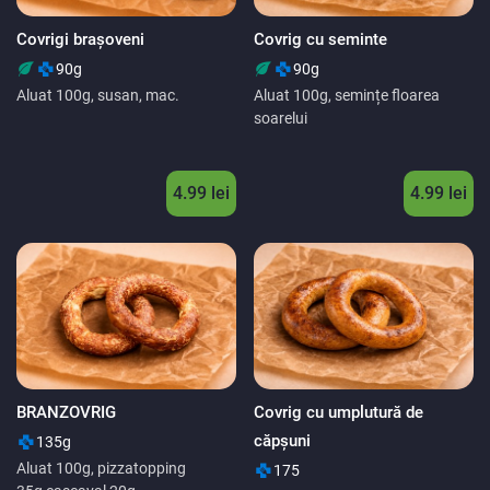
Covrigi brașoveni
Covrig cu seminte
90g
90g
Aluat 100g, susan, mac.
Aluat 100g, semințe floarea
soarelui
4.99 lei
4.99 lei
BRANZOVRIG
Covrig cu umplutură de
căpşuni
135g
Aluat 100g, pizzatopping
175