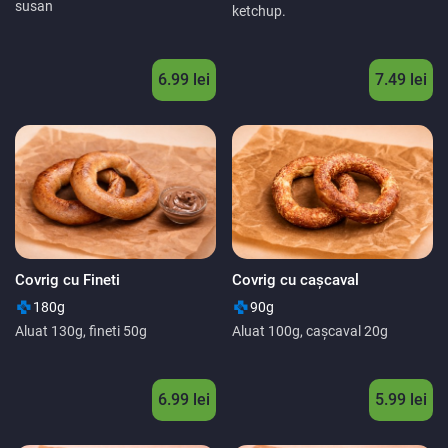
susan
ketchup.
6.99 lei
7.49 lei
Covrig cu Fineti
Covrig cu cașcaval
180g
90g
Aluat 130g, fineti 50g
Aluat 100g, cașcaval 20g
6.99 lei
5.99 lei