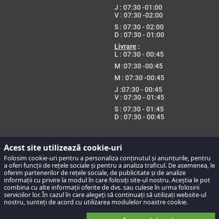
J :
07:30 -01:00
V :
07:30 -02:00
S : 07:30 - 02:00
D : 07:30 - 01:00
Livrare
:
L : 07:30 - 00:45
M :
07:30 -
00:45
M :
07:30 -
00:45
J :
07:30 -
00:45
V
: 07:30 - 01:45
S : 07:30 - 01:45
D :
07:30 - 00:45
Acest site utilizează cookie-uri
Folosim cookie-uri pentru a personaliza conținutul și anunțurile, pentru
a oferi funcții de rețele sociale și pentru a analiza traficul. De asemenea, le
oferim partenerilor de rețele sociale, de publicitate și de analize
informații cu privire la modul în care folosiți site-ul nostru. Aceștia le pot
combina cu alte informații oferite de dvs. sau culese în urma folosirii
serviciilor lor. În cazul în care alegeți să continuați să utilizați website-ul
nostru, sunteți de acord cu utilizarea modulelor noastre cookie.