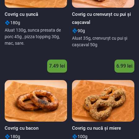
Covrig cu șuncă
Covrig cu crenvurșt cu pui și
cașcaval
180g
Aluat 130g, sunca presata de
90g
porc 45g , pizza topping 30g,
Aluat 35g, crenvurșt cu pui și
mac, sare.
cașcaval 50g
7.49 lei
6.99 lei
Covrig cu bacon
Covrig cu nucă și miere
180g
100g