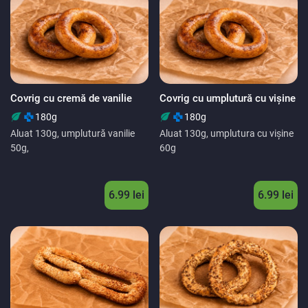
Covrig cu cremă de vanilie
Covrig cu umplutură cu vișine
180g
180g
Aluat 130g, umplutură vanilie
Aluat 130g, umplutura cu vișine
50g,
60g
6.99 lei
6.99 lei