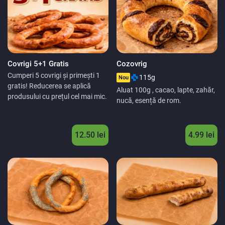
Covrigi 5+1 Gratis
Cozovrig
Cumperi 5 covrigi și primești 1
115g
Nou
gratis! Reducerea se aplică
Aluat 100g , cacao, lapte, zahăr,
produsului cu prețul cel mai mic.
nucă, esență de rom.
12.50 lei
4.99 lei