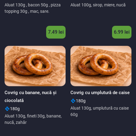
Aluat 130g , bacon 50g , pizza
Aluat 100g, sirop, miere, nucă
topping 30g , mac, sare.
7.49 lei
6.99 lei
Covrig cu banane, nucă și
Covrig cu umplutură de caise
ciocolată
180g
Aluat 130g, umplutură cu caise
180g
60g
Aluat 130g, fineti 30g, banane,
nucă, zahăr