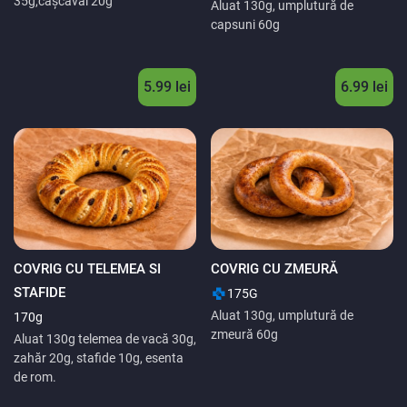
35g,cașcaval 20g
Aluat 130g, umplutură de
capsuni 60g
5.99 lei
6.99 lei
COVRIG CU TELEMEA SI
COVRIG CU ZMEURĂ
STAFIDE
175G
Aluat 130g, umplutură de
170g
zmeură 60g
Aluat 130g telemea de vacă 30g,
zahăr 20g, stafide 10g, esenta
de rom.